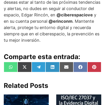
deseas estar al tanto de las próximas tendencias
y alertas, no dudes en seguir al conductor del
espacio, Edgar Rincón, en
@ciberespaciove
y
en su cuenta personal
@erinconm
. Mantente
alerta, protege tu entorno digital y recuerda
siempre que en el ciberespacio, la prevención es
tu mejor inversión.
Comparte esta entrada:
Compartir
Compartir
Compartir
Compartir
Compartir
Compartir
Comp
W
X
T
L
E
F
P
en
en
en
en
en
en
en
h
(
e
i
m
a
i
a
T
l
n
a
c
n
t
w
e
k
i
e
t
s
i
g
e
l
b
e
Related Posts
A
t
r
d
o
r
p
t
a
I
o
e
p
e
m
n
k
s
r
t
)