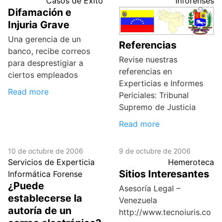
Casos de Exito
Inforenses
Difamación e
Injuria Grave
Una gerencia de un
Referencias
banco, recibe correos
Revise nuestras
para desprestigiar a
referencias en
ciertos empleados
Experticias e Informes
Read more
Periciales: Tribunal
Supremo de Justicia
Read more
10 de octubre de 2006
9 de octubre de 2006
Servicios de Experticia
Hemeroteca
Sitios Interesantes
Informática Forense
¿Puede
Asesoría Legal –
establecerse la
Venezuela
autoría de un
http://www.tecnoiuris.co