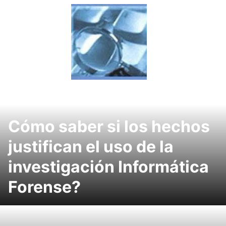
Skip
to
content
Cómo saber si los hechos
justifican el uso de la
investigación Informática
Forense?